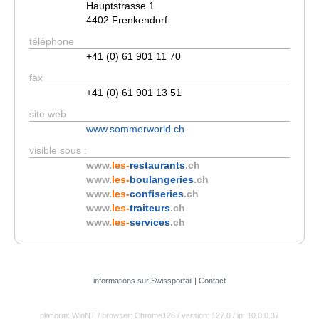
Hauptstrasse 1
4402 Frenkendorf
téléphone
+41 (0) 61 901 11 70
fax
+41 (0) 61 901 13 51
site web
www.sommerworld.ch
visible sous :
www.
les-
restaurants
.ch
www.
les-
boulangeries
.ch
www.
les-
confiseries
.ch
www.
les-
traiteurs
.ch
www.
les-
services
.ch
informations sur Swissportail
|
Contact
platform: WinNT
/ browser: Chrome126
/ version: 127.0
/ ip: 10.0.0.37